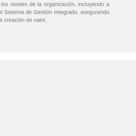
 los niveles de la organización, incluyendo a
n el Sistema de Gestión Integrado, asegurando
e creación de valor.
os
Información
amiento y
+601-626-1622
osición final de
holsan@holsan.co
s perforación "Sin
a"
www.holsan.co