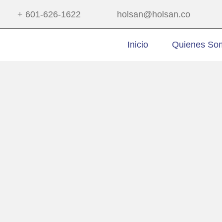
+ 601-626-1622
holsan@holsan.co
Inicio
Quienes So