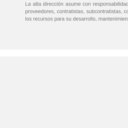
La alta dirección asume con responsabilidad 
proveedores, contratistas, subcontratistas, 
los recursos para su desarrollo, mantenimien
Links
Desde 1989 aportamos
Inicio
innovación y experiencia
en el tratamiento de
Quienes Som
aguas, residuos y sólidos,
Servicios