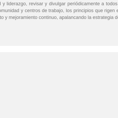
y liderazgo, revisar y divulgar periódicamente a todos
comunidad y centros de trabajo, los principios que rige
to y mejoramiento continuo, apalancando la estrategia d
Servicios
Servici
Control de sólidos,
Trat
afluentes y fluidos de
disp
os
perforación
lodo
Zanj